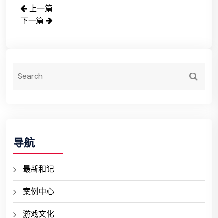
上一篇
下一篇
导航
最新和记
案例中心
游戏文化