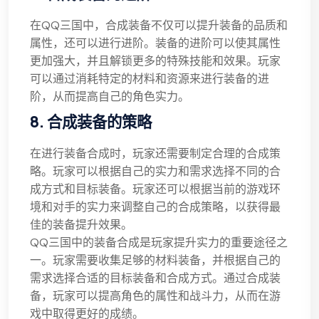
在QQ三国中，合成装备不仅可以提升装备的品质和
属性，还可以进行进阶。装备的进阶可以使其属性
更加强大，并且解锁更多的特殊技能和效果。玩家
可以通过消耗特定的材料和资源来进行装备的进
阶，从而提高自己的角色实力。
8. 合成装备的策略
在进行装备合成时，玩家还需要制定合理的合成策
略。玩家可以根据自己的实力和需求选择不同的合
成方式和目标装备。玩家还可以根据当前的游戏环
境和对手的实力来调整自己的合成策略，以获得最
佳的装备提升效果。
QQ三国中的装备合成是玩家提升实力的重要途径之
一。玩家需要收集足够的材料装备，并根据自己的
需求选择合适的目标装备和合成方式。通过合成装
备，玩家可以提高角色的属性和战斗力，从而在游
戏中取得更好的成绩。