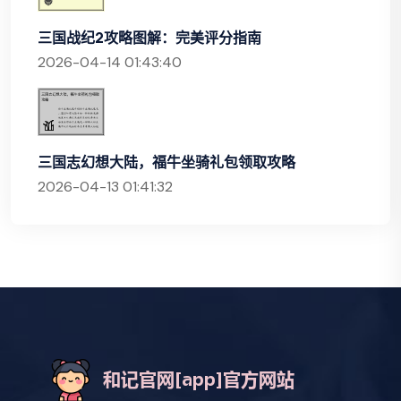
三国战纪2攻略图解：完美评分指南
2026-04-14 01:43:40
三国志幻想大陆，福牛坐骑礼包领取攻略
2026-04-13 01:41:32