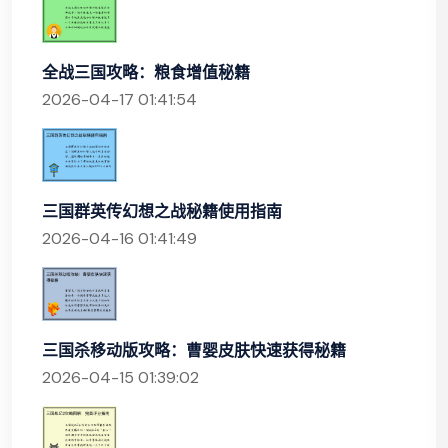
全战三国攻略：粮食增值秘籍
2026-04-17 01:41:54
三国群英传幻想之战秘籍使用指南
2026-04-16 01:41:49
三国杀移动版攻略：曹婴皮肤快速获得秘籍
2026-04-15 01:39:02