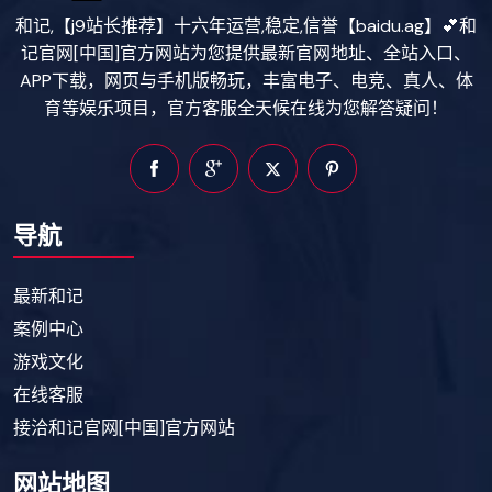
和记,【j9站长推荐】十六年运营,稳定,信誉【baidu.ag】💕和
记官网[中国]官方网站为您提供最新官网地址、全站入口、
APP下载，网页与手机版畅玩，丰富电子、电竞、真人、体
育等娱乐项目，官方客服全天候在线为您解答疑问！
导航
最新和记
案例中心
游戏文化
在线客服
接洽和记官网[中国]官方网站
网站地图