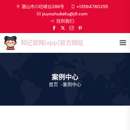
潜山市川叨峡谷286号
+13594780255
jiuyouhuikefu@j9.com
找到我们:
案例中心
首页
-
案例中心