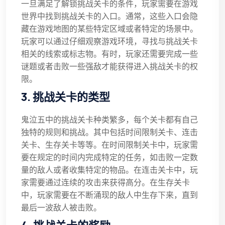
一旦满足了解锁挑战关卡的条件，玩家需要在游戏
世界中找到挑战关卡的入口。通常，这些入口会隐
藏在游戏地图的某些特定区域或者特定的场景中。
玩家可以通过仔细观察游戏环境，寻找与挑战关卡
相关的线索或标志物。有时，玩家还需要完成一些
谜题或者击败一些强敌才能获得进入挑战关卡的权
限。
3. 挑战关卡的类型
鬼泣五中的挑战关卡种类繁多，每个关卡都有自己
独特的规则和挑战。其中包括时间限制关卡、连击
关卡、生存关卡等等。在时间限制关卡中，玩家需
要在规定的时间内完成特定的任务，如击败一定数
量的敌人或者收集特定的物品。在连击关卡中，玩
家需要通过连续的攻击来获得高分。在生存关卡
中，玩家需要在不断涌现的敌人中生存下来，直到
最后一波敌人被击败。