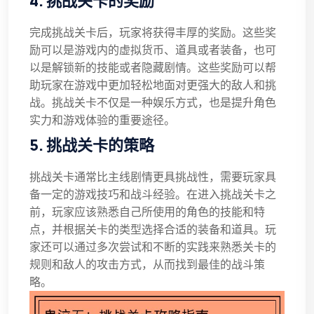
4. 挑战关卡的奖励
完成挑战关卡后，玩家将获得丰厚的奖励。这些奖
励可以是游戏内的虚拟货币、道具或者装备，也可
以是解锁新的技能或者隐藏剧情。这些奖励可以帮
助玩家在游戏中更加轻松地面对更强大的敌人和挑
战。挑战关卡不仅是一种娱乐方式，也是提升角色
实力和游戏体验的重要途径。
5. 挑战关卡的策略
挑战关卡通常比主线剧情更具挑战性，需要玩家具
备一定的游戏技巧和战斗经验。在进入挑战关卡之
前，玩家应该熟悉自己所使用的角色的技能和特
点，并根据关卡的类型选择合适的装备和道具。玩
家还可以通过多次尝试和不断的实践来熟悉关卡的
规则和敌人的攻击方式，从而找到最佳的战斗策
略。