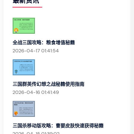
最新资讯
全战三国攻略：粮食增值秘籍
2026-04-17 01:41:54
三国群英传幻想之战秘籍使用指南
2026-04-16 01:41:49
三国杀移动版攻略：曹婴皮肤快速获得秘籍
2026-04-15 01:39:02