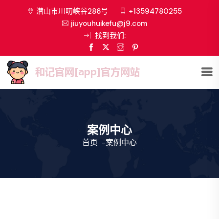
潜山市川叨峡谷286号
+13594780255
jiuyouhuikefu@j9.com
找到我们:
案例中心
首页
-
案例中心