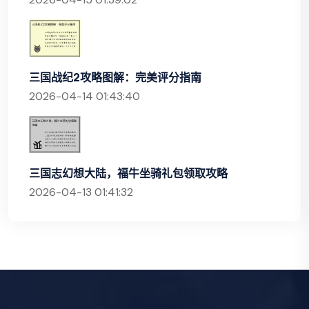
三国战纪2攻略图解：完美评分指南
2026-04-14 01:43:40
三国志幻想大陆，福牛坐骑礼包领取攻略
2026-04-13 01:41:32